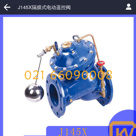
J145X隔膜式电动遥控阀