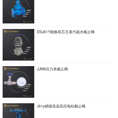
DSJ61Y能换双芯主蒸汽疏水截止阀
JJM8压力表截止阀
J61y磅级高温高压电站截止阀