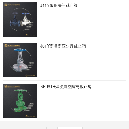
J41Y锻钢法兰截止阀
J61Y高温高压对焊截止阀
NKJ61H焊接真空隔离截止阀