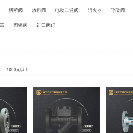
切断阀
放料阀
电动二通阀
阻火器
呼吸阀
器
陶瓷阀
进口阀门
元
1000元以上