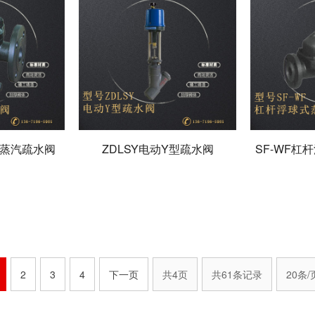
式蒸汽疏水阀
ZDLSY电动Y型疏水阀
SF-WF杠
2
3
4
下一页
共4页
共61条记录
20条/