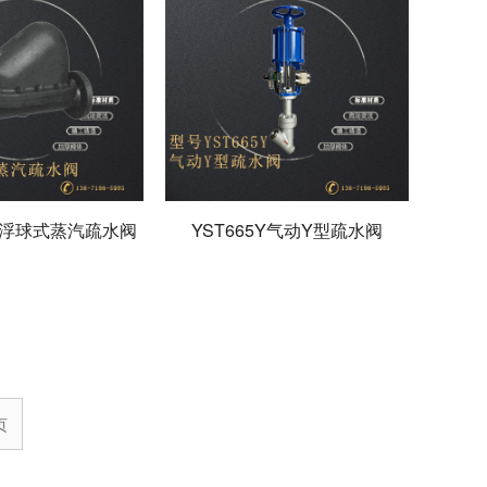
杆浮球式蒸汽疏水阀
YST665Y气动Y型疏水阀
页