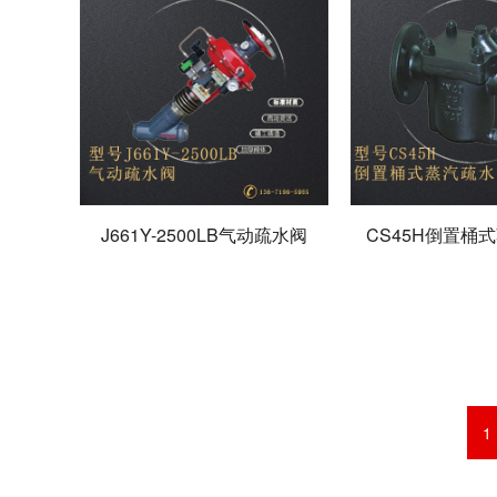
J661Y-2500LB气动疏水阀
CS45H倒置桶
1