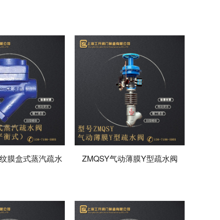
螺纹膜盒式蒸汽疏水
ZMQSY气动薄膜Y型疏水阀
阀