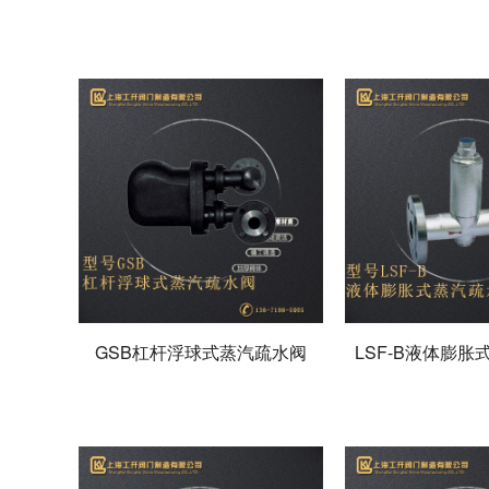
GSB杠杆浮球式蒸汽疏水阀
LSF-B液体膨