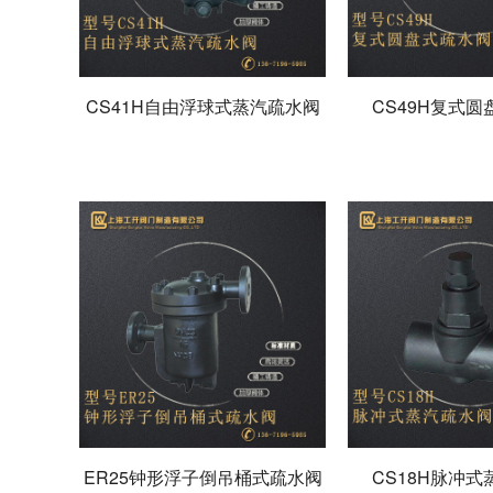
CS41H自由浮球式蒸汽疏水阀
CS49H复式
ER25钟形浮子倒吊桶式疏水阀
CS18H脉冲