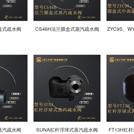
圆盘式疏水阀
CS46H法兰膜盒式蒸汽疏水阀
ZYC9S、
式蒸汽疏水阀
SUNA杠杆浮球式蒸汽疏水阀
FT13H杠