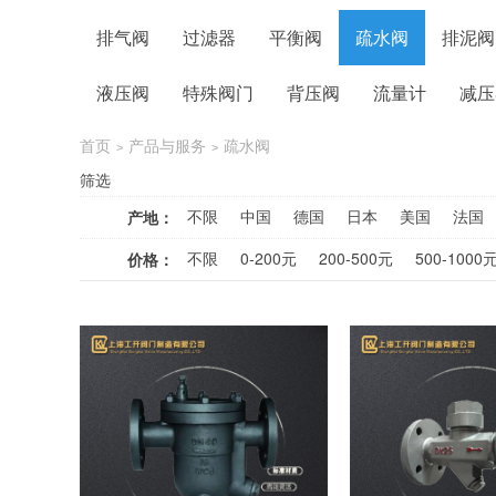
排气阀
过滤器
平衡阀
疏水阀
排泥阀
液压阀
特殊阀门
背压阀
流量计
减压
首页
产品与服务
疏水阀
>
>
筛选
不限
中国
德国
日本
美国
法国
产地：
不限
0-200元
200-500元
500-1000
价格：