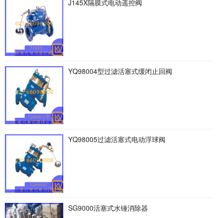
J145X隔膜式电动遥控阀
YQ98004型过滤活塞式缓闭止回阀
YQ98005过滤活塞式电动浮球阀
SG9000活塞式水锤消除器