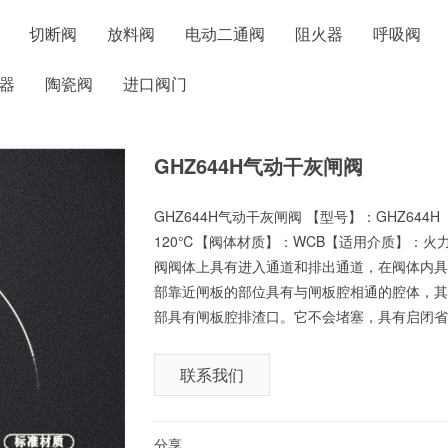
切断阀
放料阀
电动二通阀
阻火器
呼吸阀
器
陶瓷阀
进口阀门
GHZ644H气动干灰闸阀
GHZ644H气动干灰闸阀 【型号】：GHZ644H【
120℃【阀体材质】：WCB【适用介质】：
阀阀体上具有进入通道和排出通道，在阀体内具
部靠近闸板的部位具有与闸板腔相通的腔体，其
部具有闸板腔排渣口。它不会堵塞，具有启闭省
联系我们
分享