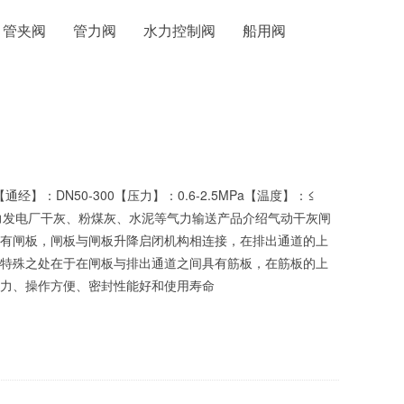
管夹阀
管力阀
水力控制阀
船用阀
通经】：DN50-300【压力】：0.6-2.5MPa【温度】：≤
火力发电厂干灰、粉煤灰、水泥等气力输送产品介绍气动干灰闸
有闸板，闸板与闸板升降启闭机构相连接，在排出通道的上
特殊之处在于在闸板与排出通道之间具有筋板，在筋板的上
力、操作方便、密封性能好和使用寿命