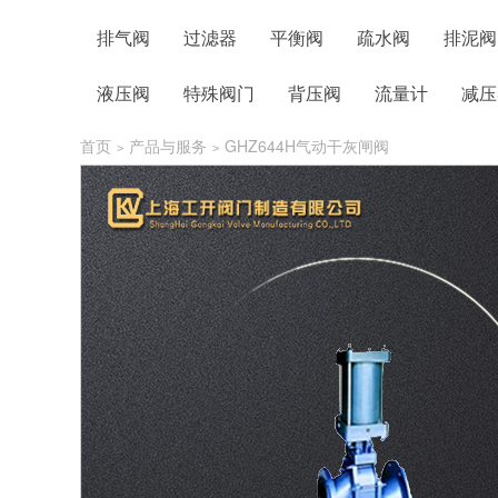
排气阀
过滤器
平衡阀
疏水阀
排泥阀
液压阀
特殊阀门
背压阀
流量计
减压
首页
产品与服务
GHZ644H气动干灰闸阀
>
>